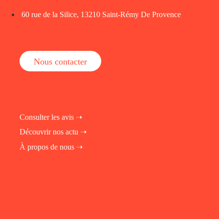
60 rue de la Silice, 13210 Saint-Rémy De Provence
Nous contacter
Consulter les avis ➝
Découvrir nos actu ➝
À propos de nous ➝
fab fa-instagram
fab fa-linkedin-in
fab fa-facebook