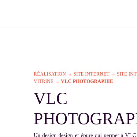
Skip
to
content
RÉALISATION
→
SITE INTERNET
→
SITE IN
VITRINE
→
VLC PHOTOGRAPHIE
VLC
PHOTOGRAP
Un design design et épuré qui permet à VLC