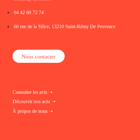
04 42 60 72 74
60 rue de la Silice, 13210 Saint-Rémy De Provence
Nous contacter
Consulter les avis ➝
Découvrir nos actu ➝
À propos de nous ➝
fab fa-instagram
fab fa-linkedin-in
fab fa-facebook