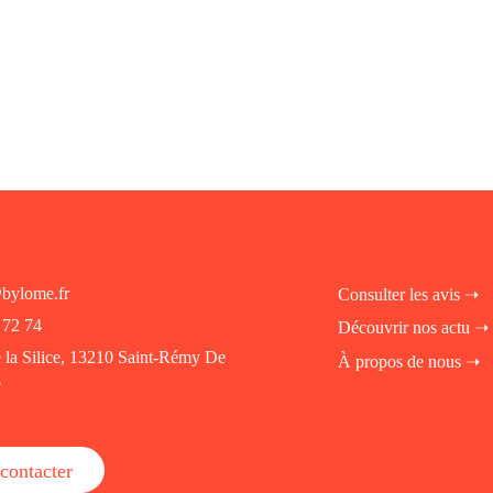
bylome.fr
Consulter les avis ➝
 72 74
Découvrir nos actu ➝
e la Silice, 13210 Saint-Rémy De
À propos de nous ➝
e
fab fa-instagram
fab fa-linkedin-in
fab fa-facebook
contacter