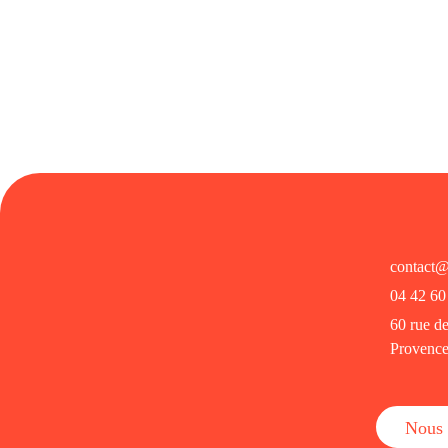
l
h
*
*
o
Envoyer
n
e
*
contact@
04 42 60
60 rue d
Provenc
Nous 