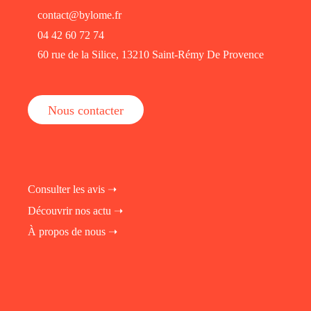
contact@bylome.fr
04 42 60 72 74
60 rue de la Silice, 13210 Saint-Rémy De Provence
Nous contacter
Consulter les avis ➝
Découvrir nos actu ➝
À propos de nous ➝
fab fa-instagram
fab fa-linkedin-in
fab fa-facebook