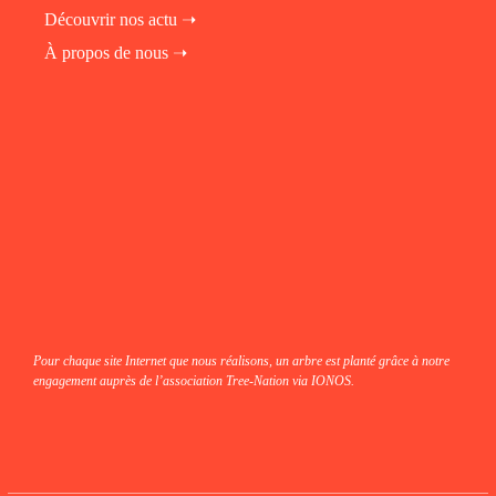
Découvrir nos actu ➝
À propos de nous ➝
fab fa-instagram
fab fa-linkedin-in
fab fa-facebook
Pour chaque site Internet que nous réalisons, un arbre est planté grâce à notre
engagement auprès de l’association Tree-Nation via IONOS.