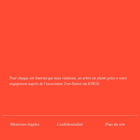
fab fa-instagram
fab fa-linkedin-in
fab fa-facebook
Pour chaque site Internet que nous réalisons, un arbre est planté grâce à notre
engagement auprès de l’association Tree-Nation via IONOS.
Mentions légales
Confidentialité
Plan du site