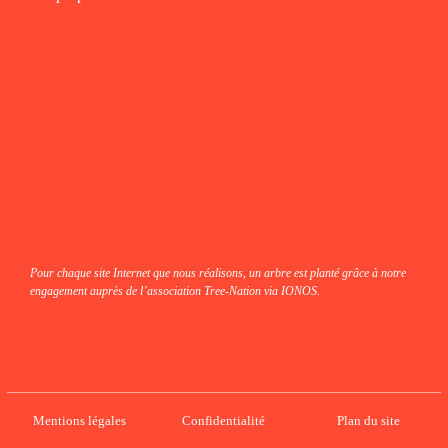
fab fa-instagram
fab fa-linkedin-in
fab fa-facebook
Pour chaque site Internet que nous réalisons, un arbre est planté grâce à notre
engagement auprès de l’association Tree-Nation via IONOS.
Mentions légales
Confidentialité
Plan du site