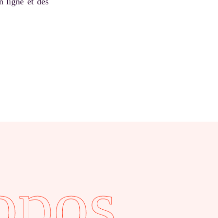
n ligne et des
opos