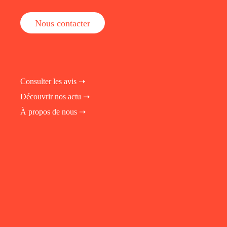
Nous contacter
Consulter les avis ➝
Découvrir nos actu ➝
À propos de nous ➝
fab fa-instagram
fab fa-linkedin-in
fab fa-facebook