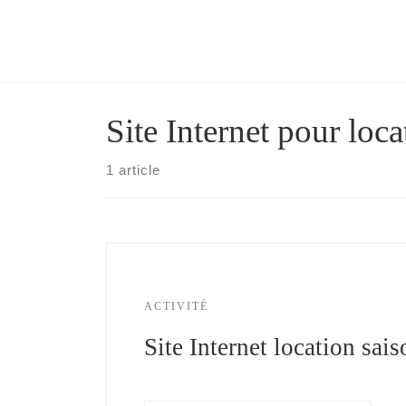
Skip
to
content
Site Internet pour loca
1 article
ACTIVITÉ
Site Internet location sai