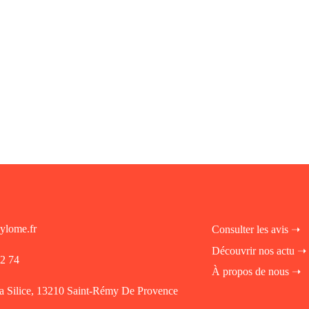
ylome.fr
Consulter les avis ➝
Découvrir nos actu ➝
72 74
À propos de nous ➝
la Silice, 13210 Saint-Rémy De Provence