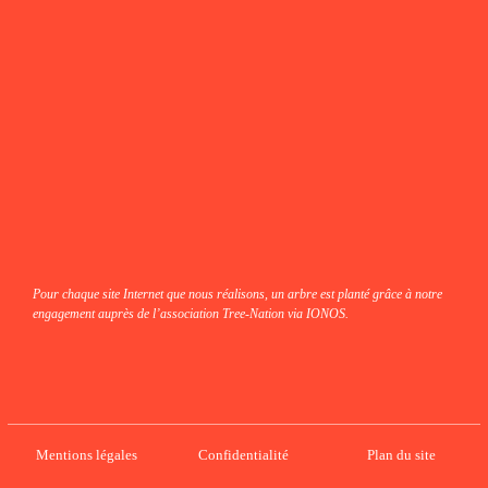
fab fa-instagram
fab fa-linkedin-in
fab fa-facebook
Pour chaque site Internet que nous réalisons, un arbre est planté grâce à notre
engagement auprès de l’association Tree-Nation via IONOS.
Mentions légales
Confidentialité
Plan du site