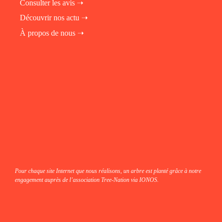
Consulter les avis ➝
Découvrir nos actu ➝
À propos de nous ➝
fab fa-instagram
fab fa-linkedin-in
fab fa-facebook
Pour chaque site Internet que nous réalisons, un arbre est planté grâce à notre
engagement auprès de l’association Tree-Nation via IONOS.