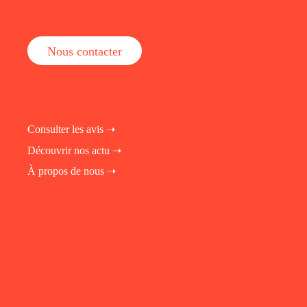
Nous contacter
Consulter les avis ➝
Découvrir nos actu ➝
À propos de nous ➝
fab fa-instagram
fab fa-linkedin-in
fab fa-facebook