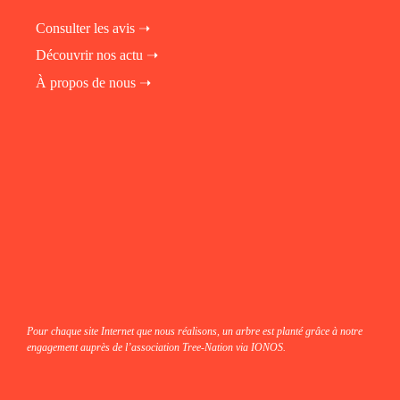
Consulter les avis ➝
Découvrir nos actu ➝
À propos de nous ➝
fab fa-instagram
fab fa-linkedin-in
fab fa-facebook
Pour chaque site Internet que nous réalisons, un arbre est planté grâce à notre
engagement auprès de l’association Tree-Nation via IONOS.