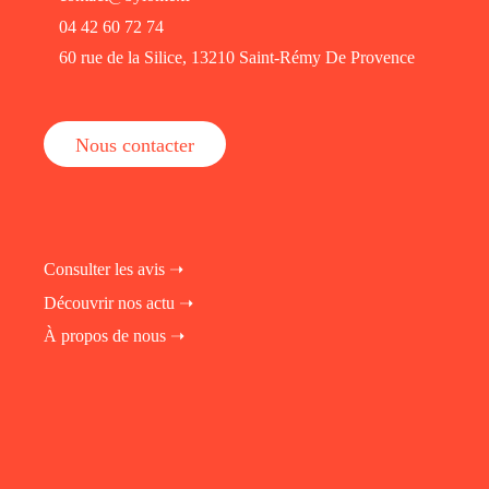
04 42 60 72 74
60 rue de la Silice, 13210 Saint-Rémy De Provence
Nous contacter
Consulter les avis ➝
Découvrir nos actu ➝
À propos de nous ➝
fab fa-instagram
fab fa-linkedin-in
fab fa-facebook