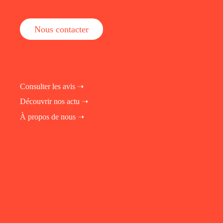
Nous contacter
Consulter les avis ➝
Découvrir nos actu ➝
À propos de nous ➝
fab fa-instagram
fab fa-linkedin-in
fab fa-facebook